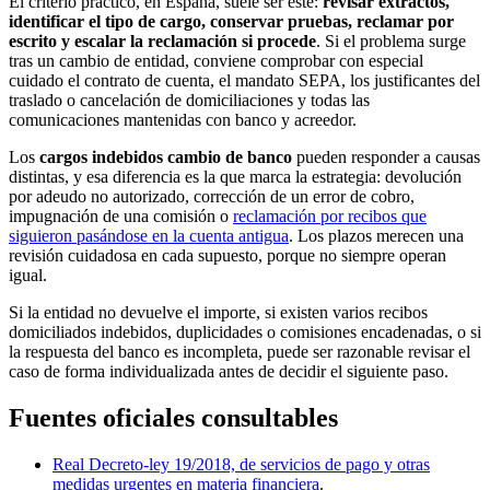
El criterio práctico, en España, suele ser este:
revisar extractos,
identificar el tipo de cargo, conservar pruebas, reclamar por
escrito y escalar la reclamación si procede
. Si el problema surge
tras un cambio de entidad, conviene comprobar con especial
cuidado el contrato de cuenta, el mandato SEPA, los justificantes del
traslado o cancelación de domiciliaciones y todas las
comunicaciones mantenidas con banco y acreedor.
Los
cargos indebidos cambio de banco
pueden responder a causas
distintas, y esa diferencia es la que marca la estrategia: devolución
por adeudo no autorizado, corrección de un error de cobro,
impugnación de una comisión o
reclamación por recibos que
siguieron pasándose en la cuenta antigua
. Los plazos merecen una
revisión cuidadosa en cada supuesto, porque no siempre operan
igual.
Si la entidad no devuelve el importe, si existen varios recibos
domiciliados indebidos, duplicidades o comisiones encadenadas, o si
la respuesta del banco es incompleta, puede ser razonable revisar el
caso de forma individualizada antes de decidir el siguiente paso.
Fuentes oficiales consultables
Real Decreto-ley 19/2018, de servicios de pago y otras
medidas urgentes en materia financiera
.