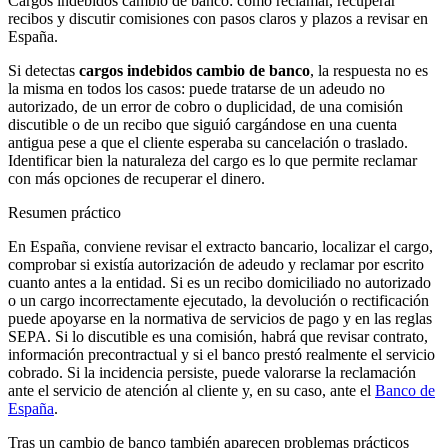
Cargos indebidos cambio de banco: cómo reclamar, recuperar
recibos y discutir comisiones con pasos claros y plazos a revisar en
España.
Si detectas
cargos indebidos cambio de banco
, la respuesta no es
la misma en todos los casos: puede tratarse de un
adeudo no
autorizado
, de un
error de cobro o duplicidad
, de una
comisión
discutible
o de un
recibo que siguió cargándose en una cuenta
antigua
pese a que el cliente esperaba su cancelación o traslado.
Identificar bien la naturaleza del cargo es lo que permite reclamar
con más opciones de recuperar el dinero.
Resumen práctico
En España, conviene revisar el extracto bancario, localizar el cargo,
comprobar si existía autorización de adeudo y reclamar por escrito
cuanto antes a la entidad. Si es un recibo domiciliado no autorizado
o un cargo incorrectamente ejecutado, la devolución o rectificación
puede apoyarse en la normativa de servicios de pago y en las reglas
SEPA. Si lo discutible es una comisión, habrá que revisar contrato,
información precontractual y si el banco prestó realmente el servicio
cobrado. Si la incidencia persiste, puede valorarse la reclamación
ante el servicio de atención al cliente y, en su caso, ante el
Banco de
España
.
Tras un cambio de banco también aparecen problemas prácticos