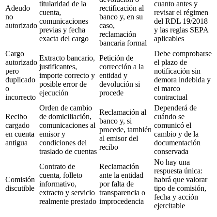
titularidad de la
cuanto antes y
Adeudo
rectificación al
cuenta,
revisar el régimen
no
banco y, en su
comunicaciones
del RDL 19/2018
autorizado
caso,
previas y fecha
y las reglas SEPA
reclamación
exacta del cargo
aplicables
bancaria formal
Cargo
Debe comprobarse
Extracto bancario,
Petición de
autorizado
el plazo de
justificantes,
corrección a la
pero
notificación sin
importe correcto y
entidad y
duplicado
demora indebida y
posible error de
devolución si
o
el marco
ejecución
procede
incorrecto
contractual
Orden de cambio
Dependerá de
Reclamación al
Recibo
de domiciliación,
cuándo se
banco y, si
cargado
comunicaciones al
comunicó el
procede, también
en cuenta
emisor y
cambio y de la
al emisor del
antigua
condiciones del
documentación
recibo
traslado de cuentas
conservada
No hay una
Contrato de
Reclamación
respuesta única:
cuenta, folleto
ante la entidad
Comisión
habrá que valorar
informativo,
por falta de
discutible
tipo de comisión,
extracto y servicio
transparencia o
fecha y acción
realmente prestado
improcedencia
ejercitable