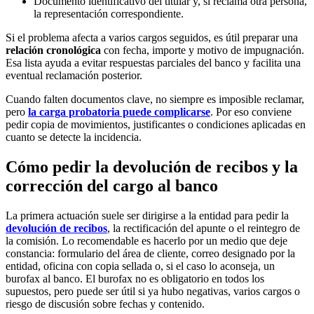
Documento identificativo del titular y, si reclama otra persona,
la representación correspondiente.
Si el problema afecta a varios cargos seguidos, es útil preparar una
relación cronológica
con fecha, importe y motivo de impugnación.
Esa lista ayuda a evitar respuestas parciales del banco y facilita una
eventual reclamación posterior.
Cuando falten documentos clave, no siempre es imposible reclamar,
pero
la carga probatoria puede complicarse
. Por eso conviene
pedir copia de movimientos, justificantes o condiciones aplicadas en
cuanto se detecte la incidencia.
Cómo pedir la devolución de recibos y la
corrección del cargo al banco
La primera actuación suele ser dirigirse a la entidad para pedir la
devolución de recibos
, la rectificación del apunte o el reintegro de
la comisión. Lo recomendable es hacerlo por un medio que deje
constancia: formulario del área de cliente, correo designado por la
entidad, oficina con copia sellada o, si el caso lo aconseja, un
burofax al banco
. El burofax no es obligatorio en todos los
supuestos, pero puede ser útil si ya hubo negativas, varios cargos o
riesgo de discusión sobre fechas y contenido.