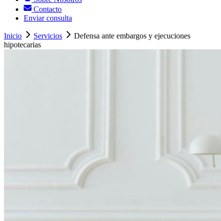
Contacto
Enviar consulta
Inicio
Servicios
Defensa ante embargos y ejecuciones
hipotecarias