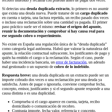
recobro indebido y reclama con pruebas antes de pagar dos veces.
Si detectas una
deuda duplicada extracto
, lo primero es no asumir
que exista una deuda nueva. Puede tratarse de un
cargo duplicado
en cuenta o tarjeta, una factura repetida, un recibo pasado dos veces
o incluso una reclamación sobre una cantidad ya pagada. El primer
paso práctico suele ser el mismo:
revisar el origen del apunte,
reunir la documentación y comprobar si hay causa real para
ese segundo cobro o requerimiento
.
No existe en España una regulación única de la “deuda duplicada”
como categoría legal autónoma. Habrá que valorar la naturaleza del
apunte, la relación contractual subyacente, los justificantes de pago y
quién ha emitido el cargo o la reclamación. Según el caso, puede
haber una incidencia bancaria, un
error de facturación
, un adeudo
mal gestionado o un supuesto de
cobro de lo indebido
.
Respuesta breve:
una deuda duplicada en un extracto puede ser un
importe cobrado dos veces o una reclamación por una deuda ya
satisfecha. Antes de pagar o ignorarla, conviene comprobar fecha,
concepto, emisor, justificantes y si el segundo apunte responde a una
causa distinta o es una duplicidad.
Comprueba si el cargo aparece en cuenta, tarjeta, recibo
domiciliado o comunicación de recobro.
Contrasta importe, fecha valor, referencia y concepto.