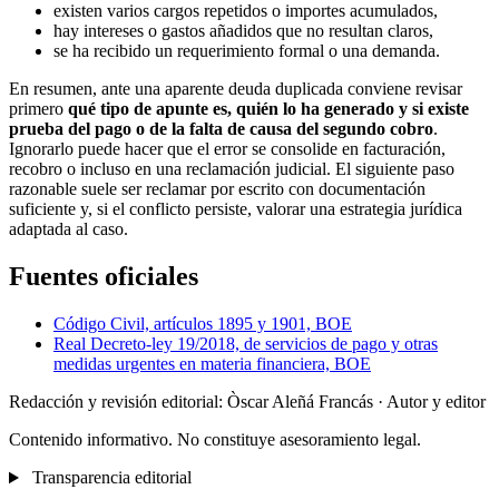
existen varios cargos repetidos o importes acumulados,
hay intereses o gastos añadidos que no resultan claros,
se ha recibido un requerimiento formal o una demanda.
En resumen, ante una aparente deuda duplicada conviene revisar
primero
qué tipo de apunte es, quién lo ha generado y si existe
prueba del pago o de la falta de causa del segundo cobro
.
Ignorarlo puede hacer que el error se consolide en facturación,
recobro o incluso en una reclamación judicial. El siguiente paso
razonable suele ser reclamar por escrito con documentación
suficiente y, si el conflicto persiste, valorar una estrategia jurídica
adaptada al caso.
Fuentes oficiales
Código Civil, artículos 1895 y 1901, BOE
Real Decreto-ley 19/2018, de servicios de pago y otras
medidas urgentes en materia financiera, BOE
Redacción y revisión editorial: Òscar Aleñá Francás
· Autor y editor
Contenido informativo. No constituye asesoramiento legal.
Transparencia editorial