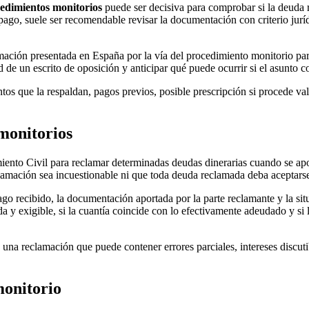
edimientos monitorios
puede ser decisiva para comprobar si la deuda r
pago, suele ser recomendable revisar la documentación con criterio jurí
amación presentada en España por la vía del
procedimiento monitorio
par
ad de un
escrito de oposición
y anticipar qué puede ocurrir si el asunto co
tos que la respaldan, pagos previos, posible prescripción si procede valo
monitorios
iento Civil para reclamar determinadas deudas dinerarias cuando se apor
eclamación sea incuestionable ni que toda deuda reclamada deba aceptarse
ago recibido, la documentación aportada por la parte reclamante y la si
 y exigible, si la cuantía coincide con lo efectivamente adeudado y si
una reclamación que puede contener errores parciales, intereses discuti
monitorio