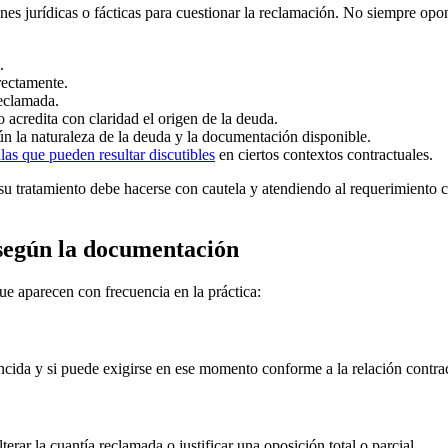
s jurídicas o fácticas para cuestionar la reclamación. No siempre opone
.
rectamente.
reclamada.
acredita con claridad el origen de la deuda.
gún la naturaleza de la deuda y la documentación disponible.
las que pueden resultar discutibles
en ciertos contextos contractuales.
su tratamiento debe hacerse con cautela y atendiendo al requerimiento con
 según la documentación
e aparecen con frecuencia en la práctica:
encida y si puede exigirse en ese momento conforme a la relación contr
erar la cuantía reclamada o justificar una oposición total o parcial.