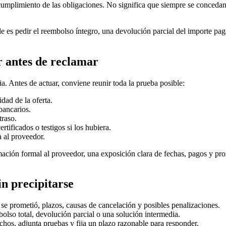
cumplimiento de las obligaciones. No significa que siempre se concedan
ble es pedir el reembolso íntegro, una devolución parcial del importe p
 antes de reclamar
ia. Antes de actuar, conviene reunir toda la prueba posible:
dad de la oferta.
 bancarios.
traso.
rtificados o testigos si los hubiera.
 al proveedor.
ación formal al proveedor, una exposición clara de fechas, pagos y pr
n precipitarse
 prometió, plazos, causas de cancelación y posibles penalizaciones.
lso total, devolución parcial o una solución intermedia.
hos, adjunta pruebas y fija un plazo razonable para responder.