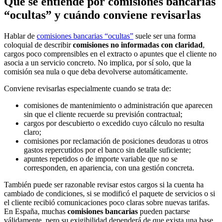
Qué se entiende por comisiones bancarias
“ocultas” y cuándo conviene revisarlas
Hablar de
comisiones bancarias “ocultas”
suele ser una forma
coloquial de describir
comisiones no informadas con claridad
,
cargos poco comprensibles en el extracto o apuntes que el cliente no
asocia a un servicio concreto. No implica, por sí solo, que la
comisión sea nula o que deba devolverse automáticamente.
Conviene revisarlas especialmente cuando se trata de:
comisiones de mantenimiento o administración que aparecen
sin que el cliente recuerde su previsión contractual;
cargos por descubierto o excedido cuyo cálculo no resulta
claro;
comisiones por reclamación de posiciones deudoras u otros
gastos repercutidos por el banco sin detalle suficiente;
apuntes repetidos o de importe variable que no se
corresponden, en apariencia, con una gestión concreta.
También puede ser razonable revisar estos cargos si la cuenta ha
cambiado de condiciones, si se modificó el paquete de servicios o si
el cliente recibió comunicaciones poco claras sobre nuevas tarifas.
En España, muchas
comisiones bancarias
pueden pactarse
válidamente, pero su exigibilidad dependerá de que exista una base