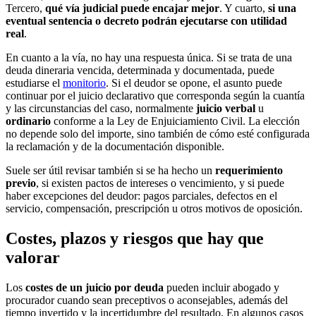
Tercero,
qué vía judicial puede encajar mejor
. Y cuarto,
si una
eventual sentencia o decreto podrán ejecutarse con utilidad
real
.
En cuanto a la vía, no hay una respuesta única. Si se trata de una
deuda dineraria vencida, determinada y documentada, puede
estudiarse el
monitorio
. Si el deudor se opone, el asunto puede
continuar por el juicio declarativo que corresponda según la cuantía
y las circunstancias del caso, normalmente
juicio verbal
u
ordinario
conforme a la Ley de Enjuiciamiento Civil. La elección
no depende solo del importe, sino también de cómo esté configurada
la reclamación y de la documentación disponible.
Suele ser útil revisar también si se ha hecho un
requerimiento
previo
, si existen pactos de intereses o vencimiento, y si puede
haber excepciones del deudor: pagos parciales, defectos en el
servicio, compensación, prescripción u otros motivos de oposición.
Costes, plazos y riesgos que hay que
valorar
Los
costes de un juicio por deuda
pueden incluir abogado y
procurador cuando sean preceptivos o aconsejables, además del
tiempo invertido y la incertidumbre del resultado. En algunos casos