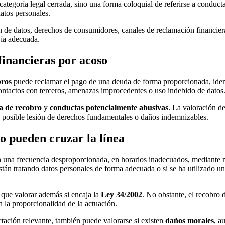
categoría legal cerrada, sino una forma coloquial de referirse a conduc
atos personales.
 datos, derechos de consumidores, canales de reclamación financiera y, s
vía adecuada.
financieras por acoso
bros
puede reclamar el pago de una deuda de forma proporcionada, iden
ontactos con terceros, amenazas improcedentes o uso indebido de datos
ma de recobro
y
conductas potencialmente abusivas
. La valoración d
 posible lesión de derechos fundamentales o daños indemnizables.
ro pueden cruzar la línea
 una frecuencia desproporcionada, en horarios inadecuados, mediante m
están tratando datos personales de forma adecuada o si se ha utilizado u
 que valorar además si encaja la
Ley 34/2002
. No obstante, el recobro
 la proporcionalidad de la actuación.
ectación relevante, también puede valorarse si existen
daños morales
, a