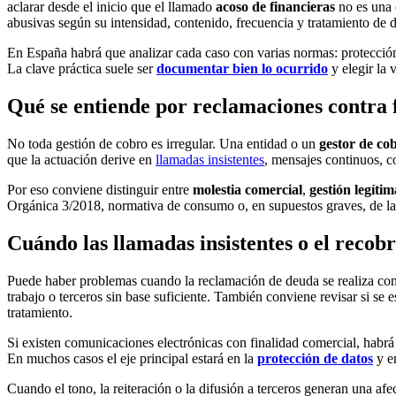
aclarar desde el inicio que el llamado
acoso de financieras
no es una 
abusivas según su intensidad, contenido, frecuencia y tratamiento de d
En España habrá que analizar cada caso con varias normas: protección de
La clave práctica suele ser
documentar bien lo ocurrido
y elegir la 
Qué se entiende por reclamaciones contra 
No toda gestión de cobro es irregular. Una entidad o un
gestor de co
que la actuación derive en
llamadas insistentes
, mensajes continuos, c
Por eso conviene distinguir entre
molestia comercial
,
gestión legíti
Orgánica 3/2018, normativa de consumo o, en supuestos graves, de la
Cuándo las llamadas insistentes o el recob
Puede haber problemas cuando la reclamación de deuda se realiza con
trabajo o terceros sin base suficiente. También conviene revisar si se 
tratamiento.
Si existen comunicaciones electrónicas con finalidad comercial, habrá
En muchos casos el eje principal estará en la
protección de datos
y en
Cuando el tono, la reiteración o la difusión a terceros generan una af