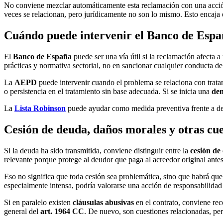
No conviene mezclar automáticamente esta reclamación con una acci
veces se relacionan, pero jurídicamente no son lo mismo. Esto encaja
Cuándo puede intervenir el Banco de Esp
El
Banco de España
puede ser una vía útil si la reclamación afecta a
prácticas y normativa sectorial, no en sancionar cualquier conducta d
La
AEPD
puede intervenir cuando el problema se relaciona con tratam
o persistencia en el tratamiento sin base adecuada. Si se inicia una
de
La
Lista Robinson
puede ayudar como medida preventiva frente a det
Cesión de deuda, daños morales y otras cu
Si la deuda ha sido transmitida, conviene distinguir entre la
cesión de 
relevante porque protege al deudor que paga al acreedor original antes
Eso no significa que toda cesión sea problemática, sino que habrá qu
especialmente intensa, podría valorarse una acción de responsabilida
Si en paralelo existen
cláusulas abusivas
en el contrato, conviene rec
general del
art. 1964 CC
. De nuevo, son cuestiones relacionadas, p