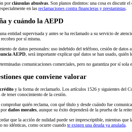
ón por
cláusulas abusivas
. Son planos distintos: una cosa es discutir e
 especialmente en las
reclamaciones contra financieras y prestamistas
.
aña y cuándo la AEPD
 una entidad supervisada y antes se ha reclamado a su servicio de atenci
e recobro por sí misma.
iento de datos personales: uso indebido del teléfono, cesión de datos a 
nuncia AEPD
, será importante explicar qué datos se han usado, quién lo
erminadas comunicaciones comerciales, pero no garantiza por sí sola el
estiones que conviene valorar
crédito
y la forma de reclamarlo. Los artículos 1526 y siguientes del Có
 de tener conocimiento de la cesión.
e comprobar quién reclama, con qué título y desde cuándo fue comunicad
d por
daños morales
, aunque su éxito dependerá de la prueba de la reite
ordar que la acción de nulidad puede ser imprescriptible, mientras que la
ero no idénticas, como ocurre cuando
te exigen una deuda ya anulada
.