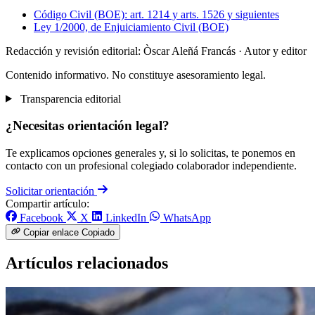
Código Civil (BOE): art. 1214 y arts. 1526 y siguientes
Ley 1/2000, de Enjuiciamiento Civil (BOE)
Redacción y revisión editorial: Òscar Aleñá Francás
· Autor y editor
Contenido informativo. No constituye asesoramiento legal.
Transparencia editorial
¿Necesitas orientación legal?
Te explicamos opciones generales y, si lo solicitas, te ponemos en
contacto con un profesional colegiado colaborador independiente.
Solicitar orientación
Compartir artículo:
Facebook
X
LinkedIn
WhatsApp
Copiar enlace
Copiado
Artículos relacionados