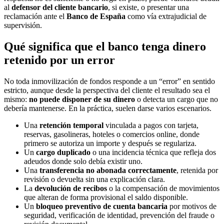
al
defensor del cliente bancario
, si existe, o presentar una
reclamación ante el
Banco de España
como vía extrajudicial de
supervisión.
Qué significa que el banco tenga dinero
retenido por un error
No toda inmovilización de fondos responde a un “error” en sentido
estricto, aunque desde la perspectiva del cliente el resultado sea el
mismo:
no puede disponer de su dinero
o detecta un cargo que no
debería mantenerse. En la práctica, suelen darse varios escenarios.
Una
retención temporal
vinculada a pagos con tarjeta,
reservas, gasolineras, hoteles o comercios online, donde
primero se autoriza un importe y después se regulariza.
Un
cargo duplicado
o una incidencia técnica que refleja dos
adeudos donde solo debía existir uno.
Una
transferencia no abonada correctamente
, retenida por
revisión o devuelta sin una explicación clara.
La
devolución de recibos
o la compensación de movimientos
que alteran de forma provisional el saldo disponible.
Un
bloqueo preventivo de cuenta bancaria
por motivos de
seguridad, verificación de identidad, prevención del fraude o