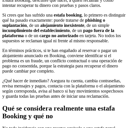
Estafa Booking: descubre qué hacer, a quién reclamar y cómo
intentar recuperar tu dinero con pruebas y pasos claros.
Si crees que has sufrido una
estafa booking
, lo primero es distinguir
qué ha pasado exactamente: puede tratarse de
phishing o
suplantación
, de un
alojamiento inexistente
, de un simple
incumplimiento del establecimiento
, de un
pago fuera de la
plataforma
o de un
cargo no autorizado
en tarjeta. No todos los
supuestos se reclaman igual ni frente al mismo responsable.
En términos prácticos, si te han engañado al reservar o pagar un
alojamiento anunciado en Booking, conviene identificar si el
problema es un fraude, un conflicto contractual o una operación de
pago no consentida, porque la estrategia para recuperar el dinero
puede cambiar por completo.
¿Qué hacer de inmediato? Asegura tu cuenta, cambia contraseñas,
revisa mensajes y pagos, contacta con la plataforma o el alojamiento
según corresponda, avisa al banco si hay movimientos sospechosos
y guarda todas las pruebas antes de iniciar una reclamación.
Qué se considera realmente una estafa
Booking y qué no