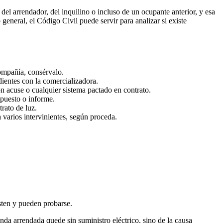
el arrendador, del inquilino o incluso de un ocupante anterior, y esa
eneral, el Código Civil puede servir para analizar si existe
compañía, consérvalo.
dientes con la comercializadora.
n acuse o cualquier sistema pactado en contrato.
upuesto o informe.
rato de luz.
a varios intervinientes, según proceda.
isten y pueden probarse.
nda arrendada quede sin suministro eléctrico, sino de la causa