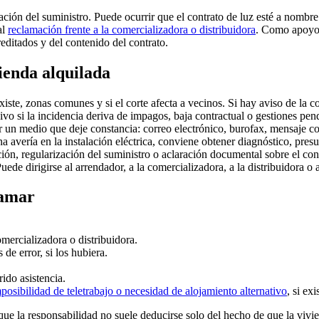
ón del suministro. Puede ocurrir que el contrato de luz esté a nombre d
al
reclamación frente a la comercializadora o distribuidora
. Como apoyo g
editados y del contenido del contrato.
ienda alquilada
iste, zonas comunes y si el corte afecta a vecinos. Si hay aviso de la 
vo si la incidencia deriva de impagos, baja contractual o gestiones pen
 un medio que deje constancia: correo electrónico, burofax, mensaje co
a avería en la instalación eléctrica, conviene obtener diagnóstico, pres
ión, regularización del suministro o aclaración documental sobre el cont
uede dirigirse al arrendador, a la comercializadora, a la distribuidora o 
lamar
mercializadora o distribuidora.
de error, si los hubiera.
ido asistencia.
osibilidad de teletrabajo o necesidad de alojamiento alternativo
, si ex
ue la responsabilidad no suele deducirse solo del hecho de que la vivie