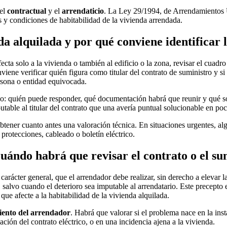
 el
contractual
y el
arrendaticio
. La Ley 29/1994, de Arrendamientos Ur
 y condiciones de habitabilidad de la vivienda arrendada.
da alquilada y por qué conviene identificar 
ta solo a la vivienda o también al edificio o la zona, revisar el cuadro
viene verificar quién figura como titular del contrato de suministro y s
rsona o entidad equivocada.
todo: quién puede responder, qué documentación habrá que reunir y qué 
table al titular del contrato que una avería puntual solucionable en poc
 obtener cuanto antes una valoración técnica. En situaciones urgentes, a
en protecciones, cableado o boletín eléctrico.
ándo habrá que revisar el contrato o el su
carácter general, que el arrendador debe realizar, sin derecho a elevar la
salvo cuando el deterioro sea imputable al arrendatario. Este precepto es
que afecte a la habitabilidad de la vivienda alquilada.
iento del arrendador
. Habrá que valorar si el problema nace en la inst
ación del contrato eléctrico, o en una incidencia ajena a la vivienda.