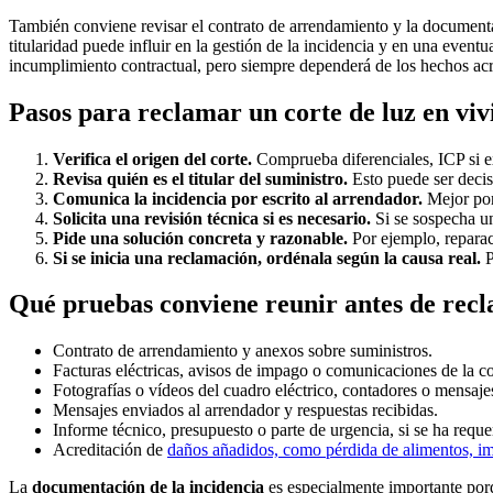
También conviene revisar el contrato de arrendamiento y la documentaci
titularidad puede influir en la gestión de la incidencia y en una eventu
incumplimiento contractual, pero siempre dependerá de los hechos acr
Pasos para reclamar un corte de luz en viv
Verifica el origen del corte.
Comprueba diferenciales, ICP si ex
Revisa quién es el titular del suministro.
Esto puede ser decisi
Comunica la incidencia por escrito al arrendador.
Mejor por
Solicita una revisión técnica si es necesario.
Si se sospecha un
Pide una solución concreta y razonable.
Por ejemplo, reparac
Si se inicia una reclamación, ordénala según la causa real.
P
Qué pruebas conviene reunir antes de rec
Contrato de arrendamiento y anexos sobre suministros.
Facturas eléctricas, avisos de impago o comunicaciones de la co
Fotografías o vídeos del cuadro eléctrico, contadores o mensajes 
Mensajes enviados al arrendador y respuestas recibidas.
Informe técnico, presupuesto o parte de urgencia, si se ha requer
Acreditación de
daños añadidos, como pérdida de alimentos, imp
La
documentación de la incidencia
es especialmente importante porq