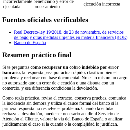
incorrectamente
beneficiario y error de
ejecución incorrecta
ejecutada
procesamiento
Fuentes oficiales verificables
Real Decreto-ley 19/2018, de 23 de noviembre, de servicios
de pago y otras medidas urgentes en materia financiera (BOE)
Banco de España
Resumen práctico final
Si te preguntas
cómo recuperar un cobro indebido por error
bancario
, la respuesta pasa por actuar rápido, clasificar bien el
problema y reclamar con base documental. No es lo mismo un cargo
no autorizado que un error de ejecución o una disputa con un
comercio, y esa diferencia condiciona la devolución.
Como regla práctica, revisa el extracto, conserva pruebas, comunica
la incidencia sin demora y utiliza el cauce formal del banco si la
primera respuesta no resuelve el problema. Cuando la entidad
rechaza la devolución, puede ser necesario acudir al Servicio de
Atención al Cliente, valorar la vía del Banco de España o analizar
jurídicamente el caso si la cuantía o la complejidad lo justifican.