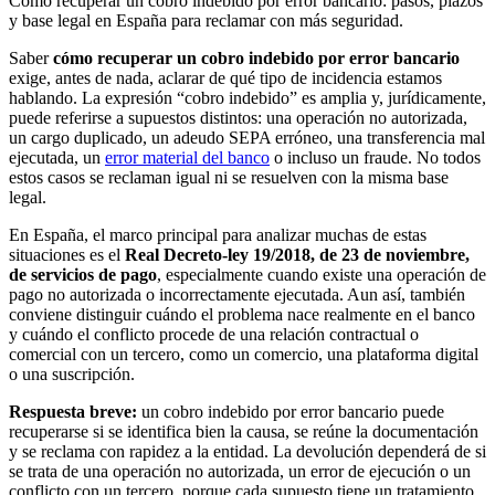
Cómo recuperar un cobro indebido por error bancario: pasos, plazos
y base legal en España para reclamar con más seguridad.
Saber
cómo recuperar un cobro indebido por error bancario
exige, antes de nada, aclarar de qué tipo de incidencia estamos
hablando. La expresión “cobro indebido” es amplia y, jurídicamente,
puede referirse a supuestos distintos: una operación no autorizada,
un cargo duplicado, un adeudo SEPA erróneo, una transferencia mal
ejecutada, un
error material del banco
o incluso un fraude. No todos
estos casos se reclaman igual ni se resuelven con la misma base
legal.
En España, el marco principal para analizar muchas de estas
situaciones es el
Real Decreto-ley 19/2018, de 23 de noviembre,
de servicios de pago
, especialmente cuando existe una operación de
pago no autorizada o incorrectamente ejecutada. Aun así, también
conviene distinguir cuándo el problema nace realmente en el banco
y cuándo el conflicto procede de una relación contractual o
comercial con un tercero, como un comercio, una plataforma digital
o una suscripción.
Respuesta breve:
un cobro indebido por error bancario puede
recuperarse si se identifica bien la causa, se reúne la documentación
y se reclama con rapidez a la entidad. La devolución dependerá de si
se trata de una operación no autorizada, un error de ejecución o un
conflicto con un tercero, porque cada supuesto tiene un tratamiento