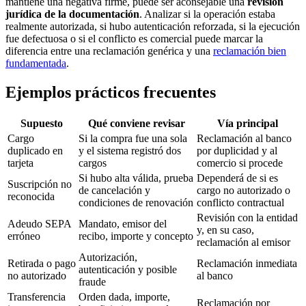
mantiene una negativa firme, puede ser aconsejable una
revisión
jurídica de la documentación
. Analizar si la operación estaba
realmente autorizada, si hubo autenticación reforzada, si la ejecución
fue defectuosa o si el conflicto es comercial puede marcar la
diferencia entre una reclamación genérica y una
reclamación bien
fundamentada
.
Ejemplos prácticos frecuentes
Supuesto
Qué conviene revisar
Vía principal
Cargo
Si la compra fue una sola
Reclamación al banco
duplicado en
y el sistema registró dos
por duplicidad y al
tarjeta
cargos
comercio si procede
Si hubo alta válida, prueba
Dependerá de si es
Suscripción no
de cancelación y
cargo no autorizado o
reconocida
condiciones de renovación
conflicto contractual
Revisión con la entidad
Adeudo SEPA
Mandato, emisor del
y, en su caso,
erróneo
recibo, importe y concepto
reclamación al emisor
Autorización,
Retirada o pago
Reclamación inmediata
autenticación y posible
no autorizado
al banco
fraude
Transferencia
Orden dada, importe,
Reclamación por