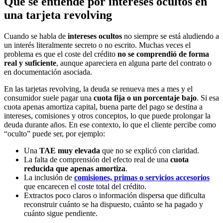
Qué se entiende por intereses ocultos en
una tarjeta revolving
Cuando se habla de
intereses ocultos
no siempre se está aludiendo a
un interés literalmente secreto o no escrito. Muchas veces el
problema es que el coste del crédito
no se comprendió de forma
real y suficiente
, aunque apareciera en alguna parte del contrato o
en documentación asociada.
En las tarjetas revolving, la deuda se renueva mes a mes y el
consumidor suele pagar una
cuota fija o un porcentaje bajo
. Si esa
cuota apenas amortiza capital, buena parte del pago se destina a
intereses, comisiones y otros conceptos, lo que puede prolongar la
deuda durante años. En ese contexto, lo que el cliente percibe como
“oculto” puede ser, por ejemplo:
Una
TAE muy elevada
que no se explicó con claridad.
La falta de comprensión del efecto real de una
cuota
reducida que apenas amortiza
.
La inclusión de
comisiones, primas o servicios accesorios
que encarecen el coste total del crédito.
Extractos poco claros o información dispersa que dificulta
reconstruir cuánto se ha dispuesto, cuánto se ha pagado y
cuánto sigue pendiente.