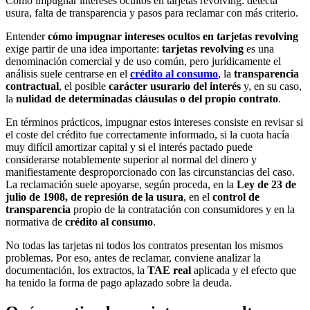
Cómo impugnar intereses ocultos en tarjetas revolving: detecta
usura, falta de transparencia y pasos para reclamar con más criterio.
Entender
cómo impugnar intereses ocultos en tarjetas revolving
exige partir de una idea importante:
tarjetas revolving
es una
denominación comercial y de uso común, pero jurídicamente el
análisis suele centrarse en el
crédito al consumo
, la
transparencia
contractual
, el posible
carácter usurario del interés
y, en su caso,
la
nulidad de determinadas cláusulas o del propio contrato
.
En términos prácticos, impugnar estos intereses consiste en revisar si
el coste del crédito fue correctamente informado, si la cuota hacía
muy difícil amortizar capital y si el interés pactado puede
considerarse notablemente superior al normal del dinero y
manifiestamente desproporcionado con las circunstancias del caso.
La reclamación suele apoyarse, según proceda, en la
Ley de 23 de
julio de 1908, de represión de la usura
, en el
control de
transparencia
propio de la contratación con consumidores y en la
normativa de
crédito al consumo
.
No todas las tarjetas ni todos los contratos presentan los mismos
problemas. Por eso, antes de reclamar, conviene analizar la
documentación, los extractos, la
TAE real
aplicada y el efecto que
ha tenido la forma de pago aplazado sobre la deuda.