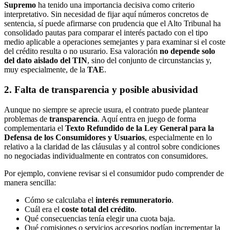
Supremo
ha tenido una importancia decisiva como criterio
interpretativo. Sin necesidad de fijar aquí números concretos de
sentencia, sí puede afirmarse con prudencia que el Alto Tribunal ha
consolidado pautas para comparar el interés pactado con el tipo
medio aplicable a operaciones semejantes y para examinar si el coste
del crédito resulta o no usurario. Esa valoración
no depende solo
del dato aislado del TIN
, sino del conjunto de circunstancias y,
muy especialmente, de la
TAE
.
2. Falta de transparencia y posible abusividad
Aunque no siempre se aprecie usura, el contrato puede plantear
problemas de
transparencia
. Aquí entra en juego de forma
complementaria el
Texto Refundido de la Ley General para la
Defensa de los Consumidores y Usuarios
, especialmente en lo
relativo a la claridad de las cláusulas y al control sobre condiciones
no negociadas individualmente en contratos con consumidores.
Por ejemplo, conviene revisar si el consumidor pudo comprender de
manera sencilla:
Cómo se calculaba el
interés remuneratorio
.
Cuál era el
coste total del crédito
.
Qué consecuencias tenía elegir una cuota baja.
Qué comisiones o servicios accesorios podían incrementar la