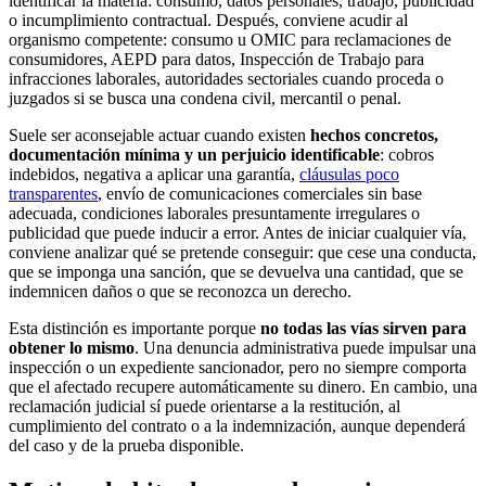
identificar la materia: consumo, datos personales, trabajo, publicidad
o incumplimiento contractual. Después, conviene acudir al
organismo competente: consumo u OMIC para reclamaciones de
consumidores, AEPD para datos, Inspección de Trabajo para
infracciones laborales, autoridades sectoriales cuando proceda o
juzgados si se busca una condena civil, mercantil o penal.
Suele ser aconsejable actuar cuando existen
hechos concretos,
documentación mínima y un perjuicio identificable
: cobros
indebidos, negativa a aplicar una garantía,
cláusulas poco
transparentes
, envío de comunicaciones comerciales sin base
adecuada, condiciones laborales presuntamente irregulares o
publicidad que puede inducir a error. Antes de iniciar cualquier vía,
conviene analizar qué se pretende conseguir: que cese una conducta,
que se imponga una sanción, que se devuelva una cantidad, que se
indemnicen daños o que se reconozca un derecho.
Esta distinción es importante porque
no todas las vías sirven para
obtener lo mismo
. Una denuncia administrativa puede impulsar una
inspección o un expediente sancionador, pero no siempre comporta
que el afectado recupere automáticamente su dinero. En cambio, una
reclamación judicial sí puede orientarse a la restitución, al
cumplimiento del contrato o a la indemnización, aunque dependerá
del caso y de la prueba disponible.