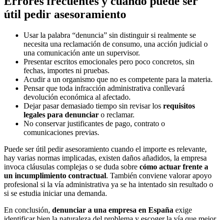
Errores frecuentes y cuándo puede ser
útil pedir asesoramiento
Usar la palabra “denuncia” sin distinguir si realmente se
necesita una reclamación de consumo, una acción judicial o
una comunicación ante un supervisor.
Presentar escritos emocionales pero poco concretos, sin
fechas, importes ni pruebas.
Acudir a un organismo que no es competente para la materia.
Pensar que toda infracción administrativa conllevará
devolución económica al afectado.
Dejar pasar demasiado tiempo sin revisar los
requisitos
legales para denunciar
o reclamar.
No conservar justificantes de pago, contrato o
comunicaciones previas.
Puede ser útil pedir asesoramiento cuando el importe es relevante,
hay varias normas implicadas, existen daños añadidos, la empresa
invoca cláusulas complejas o se duda sobre
cómo actuar frente a
un incumplimiento contractual
. También conviene valorar apoyo
profesional si la vía administrativa ya se ha intentado sin resultado o
si se estudia iniciar una demanda.
En conclusión,
denunciar a una empresa en España
exige
identificar bien la naturaleza del problema y escoger la vía que mejor