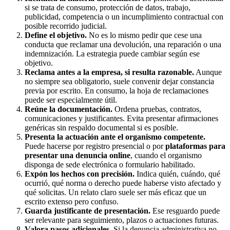
si se trata de consumo, protección de datos, trabajo,
publicidad, competencia o un incumplimiento contractual con
posible recorrido judicial.
Define el objetivo.
No es lo mismo pedir que cese una
conducta que reclamar una devolución, una reparación o una
indemnización. La estrategia puede cambiar según ese
objetivo.
Reclama antes a la empresa, si resulta razonable.
Aunque
no siempre sea obligatorio, suele convenir dejar constancia
previa por escrito. En consumo, la hoja de reclamaciones
puede ser especialmente útil.
Reúne la documentación.
Ordena pruebas, contratos,
comunicaciones y justificantes. Evita presentar afirmaciones
genéricas sin respaldo documental si es posible.
Presenta la actuación ante el organismo competente.
Puede hacerse por registro presencial o por
plataformas para
presentar una denuncia online
, cuando el organismo
disponga de sede electrónica o formulario habilitado.
Expón los hechos con precisión.
Indica quién, cuándo, qué
ocurrió, qué norma o derecho puede haberse visto afectado y
qué solicitas. Un relato claro suele ser más eficaz que un
escrito extenso pero confuso.
Guarda justificante de presentación.
Ese resguardo puede
ser relevante para seguimiento, plazos o actuaciones futuras.
Valora pasos adicionales.
Si la denuncia administrativa no