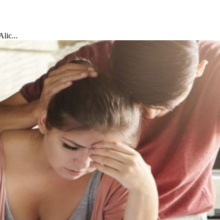
lic...