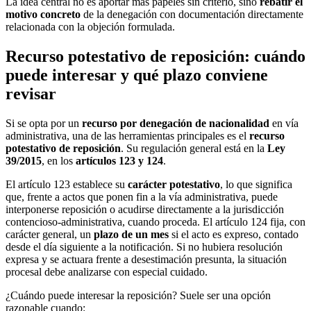
La idea central no es aportar más papeles sin criterio, sino
rebatir el
motivo concreto
de la denegación con documentación directamente
relacionada con la objeción formulada.
Recurso potestativo de reposición: cuándo
puede interesar y qué plazo conviene
revisar
Si se opta por un
recurso por denegación de nacionalidad
en vía
administrativa, una de las herramientas principales es el
recurso
potestativo de reposición
. Su regulación general está en la
Ley
39/2015
, en los
artículos 123 y 124
.
El artículo 123 establece su
carácter potestativo
, lo que significa
que, frente a actos que ponen fin a la vía administrativa, puede
interponerse reposición o acudirse directamente a la jurisdicción
contencioso-administrativa, cuando proceda. El artículo 124 fija, con
carácter general, un
plazo de un mes
si el acto es expreso, contado
desde el día siguiente a la notificación. Si no hubiera resolución
expresa y se actuara frente a desestimación presunta, la situación
procesal debe analizarse con especial cuidado.
¿Cuándo puede interesar la reposición? Suele ser una opción
razonable cuando: