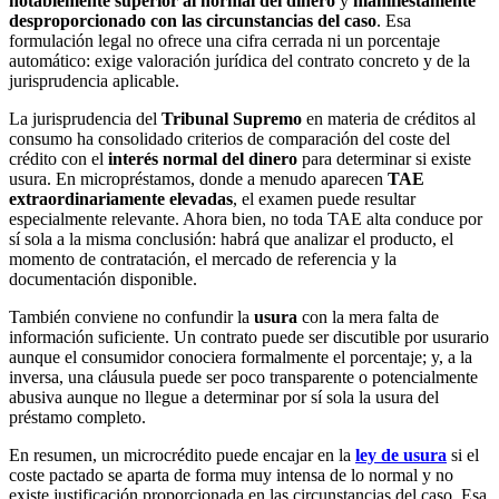
notablemente superior al normal del dinero
y
manifiestamente
desproporcionado con las circunstancias del caso
. Esa
formulación legal no ofrece una cifra cerrada ni un porcentaje
automático: exige valoración jurídica del contrato concreto y de la
jurisprudencia aplicable.
La jurisprudencia del
Tribunal Supremo
en materia de créditos al
consumo ha consolidado criterios de comparación del coste del
crédito con el
interés normal del dinero
para determinar si existe
usura. En micropréstamos, donde a menudo aparecen
TAE
extraordinariamente elevadas
, el examen puede resultar
especialmente relevante. Ahora bien, no toda TAE alta conduce por
sí sola a la misma conclusión: habrá que analizar el producto, el
momento de contratación, el mercado de referencia y la
documentación disponible.
También conviene no confundir la
usura
con la mera falta de
información suficiente. Un contrato puede ser discutible por usurario
aunque el consumidor conociera formalmente el porcentaje; y, a la
inversa, una cláusula puede ser poco transparente o potencialmente
abusiva aunque no llegue a determinar por sí sola la usura del
préstamo completo.
En resumen, un microcrédito puede encajar en la
ley de usura
si el
coste pactado se aparta de forma muy intensa de lo normal y no
existe justificación proporcionada en las circunstancias del caso. Esa