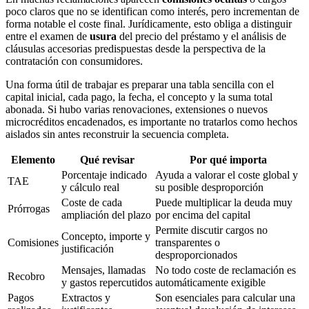
poco claros que no se identifican como interés, pero incrementan de
forma notable el coste final. Jurídicamente, esto obliga a distinguir
entre el examen de
usura
del precio del préstamo y el análisis de
cláusulas accesorias predispuestas desde la perspectiva de la
contratación con consumidores.
Una forma útil de trabajar es preparar una tabla sencilla con el
capital inicial, cada pago, la fecha, el concepto y la suma total
abonada. Si hubo varias renovaciones, extensiones o nuevos
microcréditos encadenados, es importante no tratarlos como hechos
aislados sin antes reconstruir la secuencia completa.
Elemento
Qué revisar
Por qué importa
Porcentaje indicado
Ayuda a valorar el coste global y
TAE
y cálculo real
su posible desproporción
Coste de cada
Puede multiplicar la deuda muy
Prórrogas
ampliación del plazo
por encima del capital
Permite discutir cargos no
Concepto, importe y
Comisiones
transparentes o
justificación
desproporcionados
Mensajes, llamadas
No todo coste de reclamación es
Recobro
y gastos repercutidos
automáticamente exigible
Pagos
Extractos y
Son esenciales para calcular una