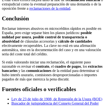
extrajudicial como la eventual preparación de una demanda o de la
oposición frente a
reclamaciones de la entidad
.
Conclusión
Reclamar intereses abusivos en microcréditos rápidos es posible en
España, pero exige separar bien los planos jurídicos:
posible
nulidad por usura
,
posible control de transparencia o
abusividad
de cláusulas accesorias y
cálculo de cantidades
efectivamente recuperables. La clave no está en una afirmación
automática, sino en la documentación del caso y en una valoración
seria del coste total del crédito.
Si estás valorando iniciar una reclamación, el siguiente paso
razonable es revisar el
contrato
, el
cuadro de pagos
, los
extractos
bancarios
y las
comunicaciones
de la entidad para determinar si
hubo interés usurario, comisiones desproporcionadas o importes
pagados de más que merezca la pena discutir.
Fuentes oficiales o verificables
Ley de 23 de julio de 1908, de Represión de la Usura (BOE)
Buscador de jurisprudencia del Consejo General del Poder