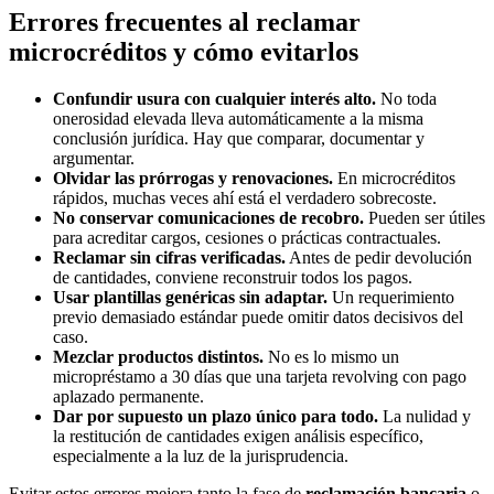
Errores frecuentes al reclamar
microcréditos y cómo evitarlos
Confundir usura con cualquier interés alto.
No toda
onerosidad elevada lleva automáticamente a la misma
conclusión jurídica. Hay que comparar, documentar y
argumentar.
Olvidar las prórrogas y renovaciones.
En microcréditos
rápidos, muchas veces ahí está el verdadero sobrecoste.
No conservar comunicaciones de recobro.
Pueden ser útiles
para acreditar cargos, cesiones o prácticas contractuales.
Reclamar sin cifras verificadas.
Antes de pedir devolución
de cantidades, conviene reconstruir todos los pagos.
Usar plantillas genéricas sin adaptar.
Un requerimiento
previo demasiado estándar puede omitir datos decisivos del
caso.
Mezclar productos distintos.
No es lo mismo un
micropréstamo a 30 días que una tarjeta revolving con pago
aplazado permanente.
Dar por supuesto un plazo único para todo.
La nulidad y
la restitución de cantidades exigen análisis específico,
especialmente a la luz de la jurisprudencia.
Evitar estos errores mejora tanto la fase de
reclamación bancaria
o