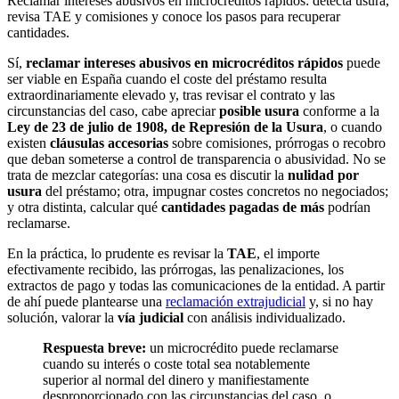
Reclamar intereses abusivos en microcréditos rápidos: detecta usura,
revisa TAE y comisiones y conoce los pasos para recuperar
cantidades.
Sí,
reclamar intereses abusivos en microcréditos rápidos
puede
ser viable en España cuando el coste del préstamo resulta
extraordinariamente elevado y, tras revisar el contrato y las
circunstancias del caso, cabe apreciar
posible usura
conforme a la
Ley de 23 de julio de 1908, de Represión de la Usura
, o cuando
existen
cláusulas accesorias
sobre comisiones, prórrogas o recobro
que deban someterse a control de transparencia o abusividad. No se
trata de mezclar categorías: una cosa es discutir la
nulidad por
usura
del préstamo; otra, impugnar costes concretos no negociados;
y otra distinta, calcular qué
cantidades pagadas de más
podrían
reclamarse.
En la práctica, lo prudente es revisar la
TAE
, el importe
efectivamente recibido, las prórrogas, las penalizaciones, los
extractos de pago y todas las comunicaciones de la entidad. A partir
de ahí puede plantearse una
reclamación extrajudicial
y, si no hay
solución, valorar la
vía judicial
con análisis individualizado.
Respuesta breve:
un microcrédito puede reclamarse
cuando su interés o coste total sea notablemente
superior al normal del dinero y manifiestamente
desproporcionado con las circunstancias del caso, o