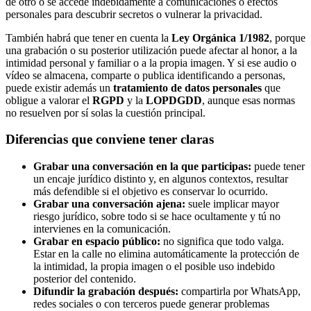
de otro o se accede indebidamente a comunicaciones o efectos
personales para descubrir secretos o vulnerar la privacidad.
También habrá que tener en cuenta la
Ley Orgánica 1/1982
, porque
una grabación o su posterior utilización puede afectar al honor, a la
intimidad personal y familiar o a la propia imagen. Y si ese audio o
vídeo se almacena, comparte o publica identificando a personas,
puede existir además un
tratamiento de datos personales
que
obligue a valorar el
RGPD
y la
LOPDGDD
, aunque esas normas
no resuelven por sí solas la cuestión principal.
Diferencias que conviene tener claras
Grabar una conversación en la que participas:
puede tener
un encaje jurídico distinto y, en algunos contextos, resultar
más defendible si el objetivo es conservar lo ocurrido.
Grabar una conversación ajena:
suele implicar mayor
riesgo jurídico, sobre todo si se hace ocultamente y tú no
intervienes en la comunicación.
Grabar en espacio público:
no significa que todo valga.
Estar en la calle no elimina automáticamente la protección de
la intimidad, la propia imagen o el posible uso indebido
posterior del contenido.
Difundir la grabación después:
compartirla por WhatsApp,
redes sociales o con terceros puede generar problemas