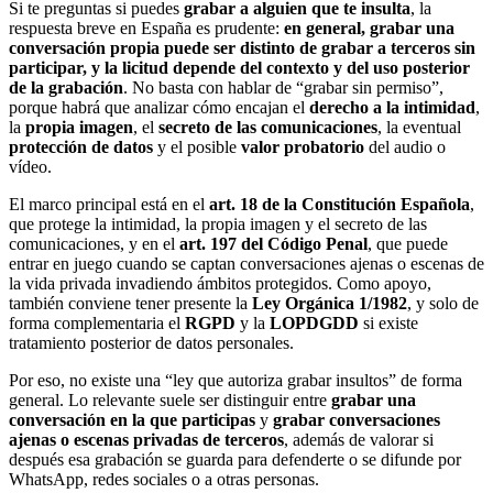
Si te preguntas si puedes
grabar a alguien que te insulta
, la
respuesta breve en España es prudente:
en general, grabar una
conversación propia puede ser distinto de grabar a terceros sin
participar, y la licitud depende del contexto y del uso posterior
de la grabación
. No basta con hablar de “grabar sin permiso”,
porque habrá que analizar cómo encajan el
derecho a la intimidad
,
la
propia imagen
, el
secreto de las comunicaciones
, la eventual
protección de datos
y el posible
valor probatorio
del audio o
vídeo.
El marco principal está en el
art. 18 de la Constitución Española
,
que protege la intimidad, la propia imagen y el secreto de las
comunicaciones, y en el
art. 197 del Código Penal
, que puede
entrar en juego cuando se captan conversaciones ajenas o escenas de
la vida privada invadiendo ámbitos protegidos. Como apoyo,
también conviene tener presente la
Ley Orgánica 1/1982
, y solo de
forma complementaria el
RGPD
y la
LOPDGDD
si existe
tratamiento posterior de datos personales.
Por eso, no existe una “ley que autoriza grabar insultos” de forma
general. Lo relevante suele ser distinguir entre
grabar una
conversación en la que participas
y
grabar conversaciones
ajenas o escenas privadas de terceros
, además de valorar si
después esa grabación se guarda para defenderte o se difunde por
WhatsApp, redes sociales o a otras personas.