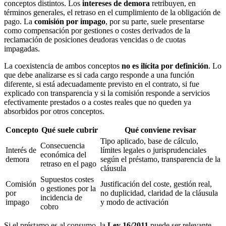
conceptos distintos. Los
intereses de demora
retribuyen, en
términos generales, el retraso en el cumplimiento de la obligación de
pago. La
comisión por impago
, por su parte, suele presentarse
como compensación por gestiones o costes derivados de la
reclamación de posiciones deudoras vencidas o de cuotas
impagadas.
La coexistencia de ambos conceptos
no es ilícita por definición
. Lo
que debe analizarse es si cada cargo responde a una función
diferente, si está adecuadamente previsto en el contrato, si fue
explicado con transparencia y si la comisión responde a servicios
efectivamente prestados o a costes reales que no queden ya
absorbidos por otros conceptos.
Concepto
Qué suele cubrir
Qué conviene revisar
Tipo aplicado, base de cálculo,
Consecuencia
Interés de
límites legales o jurisprudenciales
económica del
demora
según el préstamo, transparencia de la
retraso en el pago
cláusula
Supuestos costes
Comisión
Justificación del coste, gestión real,
o gestiones por la
por
no duplicidad, claridad de la cláusula
incidencia de
impago
y modo de activación
cobro
Si el préstamo es al consumo, la
Ley 16/2011
puede ser relevante