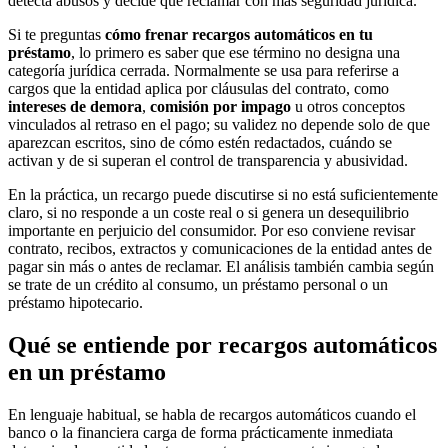
detecta abusos y decide qué reclamar con más seguridad jurídica.
Si te preguntas
cómo frenar recargos automáticos en tu
préstamo
, lo primero es saber que ese término no designa una
categoría jurídica cerrada. Normalmente se usa para referirse a
cargos que la entidad aplica por cláusulas del contrato, como
intereses de demora
,
comisión por impago
u otros conceptos
vinculados al retraso en el pago; su validez no depende solo de que
aparezcan escritos, sino de cómo estén redactados, cuándo se
activan y de si superan el control de transparencia y abusividad.
En la práctica, un recargo puede discutirse si no está suficientemente
claro, si no responde a un coste real o si genera un desequilibrio
importante en perjuicio del consumidor. Por eso conviene revisar
contrato, recibos, extractos y comunicaciones de la entidad antes de
pagar sin más o antes de reclamar. El análisis también cambia según
se trate de un crédito al consumo, un préstamo personal o un
préstamo hipotecario.
Qué se entiende por recargos automáticos
en un préstamo
En lenguaje habitual, se habla de recargos automáticos cuando el
banco o la financiera carga de forma prácticamente inmediata