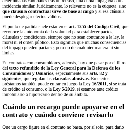
determinadas cantidades tras un retraso, una cuota impagada o una
incidencia similar. Jurídicamente, lo relevante no es la etiqueta, sino
qué cláusula contractual sirve de base al cargo
y si esa cláusula
puede desplegar efectos válidos.
El punto de partida suele estar en el
art. 1255 del Código Civil
, que
reconoce la autonomía de la voluntad para establecer pactos,
cláusulas y condiciones, siempre que no sean contrarios a la ley, la
moral ni el orden público. Esto significa que muchas consecuencias
del impago pueden pactarse, pero no de cualquier manera ni sin
límites.
En contratos con consumidores, además, hay que pasar por el filtro
del
texto refundido de la Ley General para la Defensa de los
Consumidores y Usuarios
, especialmente sus
arts. 82 y
siguientes
, que regulan las
cláusulas abusivas
. En ciertos
préstamos también puede entrar en juego la
Ley 16/2011
, si se trata
de crédito al consumo, o la
Ley 5/2019
, si estamos ante crédito
inmobiliario o hipotecario dentro de su ámbito.
Cuándo un recargo puede apoyarse en el
contrato y cuándo conviene revisarlo
Que un cargo figure en el contrato no basta, por sí solo, para darlo