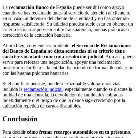
La
reclamación Banco de España
puede ser útil como apoyo
cuando ya has reclamado antes al servicio de atención al cliente o,
en su caso, al defensor del cliente de la entidad y no has obtenido
respuesta satisfactoria. Su utilidad práctica suele estar en obtener un
criterio técnico supervisor sobre transparencia, buenas prácticas o
corrección de la actuación bancaria.
Ahora bien, conviene ser prudente:
el Servicio de Reclamaciones
del Banco de España no dicta sentencias ni su criterio tiene
carácter vinculante como una resolución judicial
. Aun así, puede
servir para reforzar una negociación, apoyar una reclamación
posterior o clarificar si la entidad ha actuado de forma alineada o no
con las buenas prácticas bancarias.
Si el conflicto persiste, puede ser razonable valorar otras vías,
incluida la
reclamación judicial
, especialmente cuando se discute la
nulidad de una cláusula, la devolución de cantidades cobradas
indebidamente o el riesgo de que la deuda siga creciendo por la
aplicación repetida de cargos discutibles.
Conclusión
Para decidir
cómo frenar recargos automáticos en tu préstamo
,
lo primero es revisar con calma el contrato y los extractos para