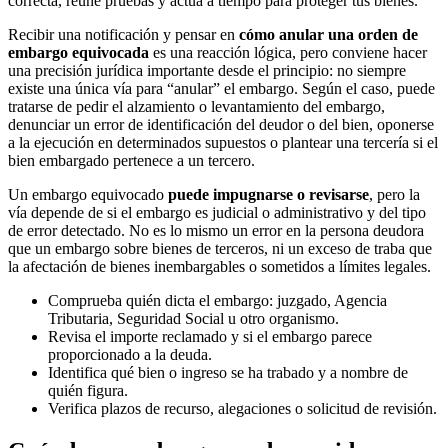
correcta, reúne pruebas y actúa a tiempo para proteger tus bienes.
Recibir una notificación y pensar en
cómo anular una orden de
embargo equivocada
es una reacción lógica, pero conviene hacer
una precisión jurídica importante desde el principio: no siempre
existe una única vía para “anular” el embargo. Según el caso, puede
tratarse de pedir el alzamiento o levantamiento del embargo,
denunciar un error de identificación del deudor o del bien, oponerse
a la ejecución en determinados supuestos o plantear una tercería si el
bien embargado pertenece a un tercero.
Un embargo equivocado
puede impugnarse o revisarse
, pero la
vía depende de si el embargo es judicial o administrativo y del tipo
de error detectado. No es lo mismo un error en la persona deudora
que un embargo sobre bienes de terceros, ni un exceso de traba que
la afectación de bienes inembargables o sometidos a límites legales.
Comprueba quién dicta el embargo: juzgado, Agencia
Tributaria, Seguridad Social u otro organismo.
Revisa el importe reclamado y si el embargo parece
proporcionado a la deuda.
Identifica qué bien o ingreso se ha trabado y a nombre de
quién figura.
Verifica plazos de recurso, alegaciones o solicitud de revisión.