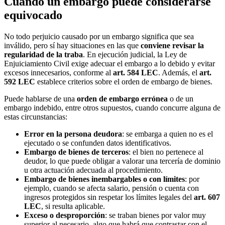
Cuándo un embargo puede considerarse
equivocado
No todo perjuicio causado por un embargo significa que sea
inválido, pero sí hay situaciones en las que
conviene revisar la
regularidad de la traba
. En ejecución judicial, la Ley de
Enjuiciamiento Civil exige adecuar el embargo a lo debido y evitar
excesos innecesarios, conforme al
art. 584 LEC
. Además, el
art.
592 LEC
establece criterios sobre el orden de embargo de bienes.
Puede hablarse de una
orden de embargo errónea
o de un
embargo indebido, entre otros supuestos, cuando concurre alguna de
estas circunstancias:
Error en la persona deudora
: se embarga a quien no es el
ejecutado o se confunden datos identificativos.
Embargo de bienes de terceros
: el bien no pertenece al
deudor, lo que puede obligar a valorar una tercería de dominio
u otra actuación adecuada al procedimiento.
Embargo de bienes inembargables o con límites
: por
ejemplo, cuando se afecta salario, pensión o cuenta con
ingresos protegidos sin respetar los límites legales del
art. 607
LEC
, si resulta aplicable.
Exceso o desproporción
: se traban bienes por valor muy
superior al necesario, algo que habrá que contrastar con el