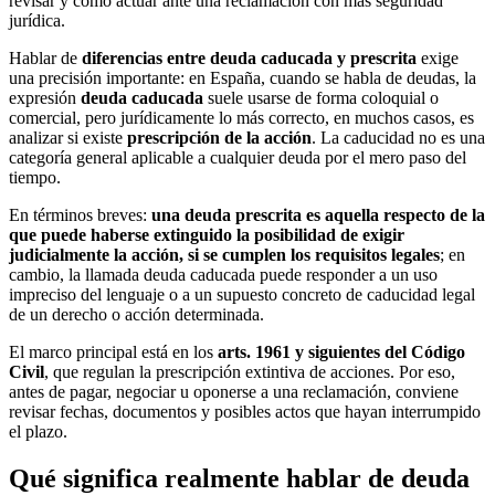
revisar y cómo actuar ante una reclamación con más seguridad
jurídica.
Hablar de
diferencias entre deuda caducada y prescrita
exige
una precisión importante: en España, cuando se habla de deudas, la
expresión
deuda caducada
suele usarse de forma coloquial o
comercial, pero jurídicamente lo más correcto, en muchos casos, es
analizar si existe
prescripción de la acción
. La caducidad no es una
categoría general aplicable a cualquier deuda por el mero paso del
tiempo.
En términos breves:
una deuda prescrita es aquella respecto de la
que puede haberse extinguido la posibilidad de exigir
judicialmente la acción, si se cumplen los requisitos legales
; en
cambio, la llamada deuda caducada puede responder a un uso
impreciso del lenguaje o a un supuesto concreto de caducidad legal
de un derecho o acción determinada.
El marco principal está en los
arts. 1961 y siguientes del Código
Civil
, que regulan la prescripción extintiva de acciones. Por eso,
antes de pagar, negociar u oponerse a una reclamación, conviene
revisar fechas, documentos y posibles actos que hayan interrumpido
el plazo.
Qué significa realmente hablar de deuda