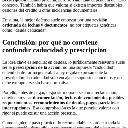
concreto. También habrá que valorar si existen importes discutibles,
cesiones del crédito u otras incidencias documentales.
En suma, la mejor defensa suele empezar por una
revisión
ordenada de fechas y documentos
, no por etiquetas genéricas
como “deuda caducada”.
Conclusión: por qué no conviene
confundir caducidad y prescripción
La idea clave es sencilla: en deudas, lo jurídicamente relevante suele
ser la
prescripción de la acción
, no una supuesta “caducidad”
entendida de forma general. La ley regula expresamente la
prescripción; la caducidad solo encaja en supuestos concretos y no
debe extrapolarse sin base normativa.
Por ello, antes de pagar, negociar u oponerse a una reclamación,
conviene revisar
documentación, fechas de vencimiento, posibles
requerimientos, reconocimientos de deuda, pagos parciales e
interrupciones
. Esa comprobación es la que permite valorar con
rigor si puede existir una acción prescrita.
Como siguiente paso práctico, lo recomendable es ordenar toda la
documentación disponible y contrastar el cómputo del plazo antes de